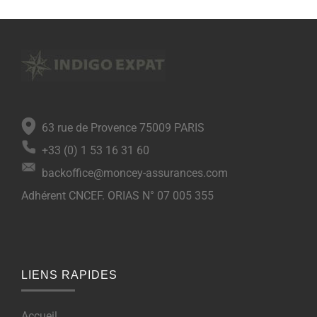
63 rue de Provence 75009 PARIS
+33 (0) 1 53 16 31 60
backoffice@moncey-assurances.com
Adhérent CNCEF. ORIAS N° 07 005 355
LIENS RAPIDES
Accueil