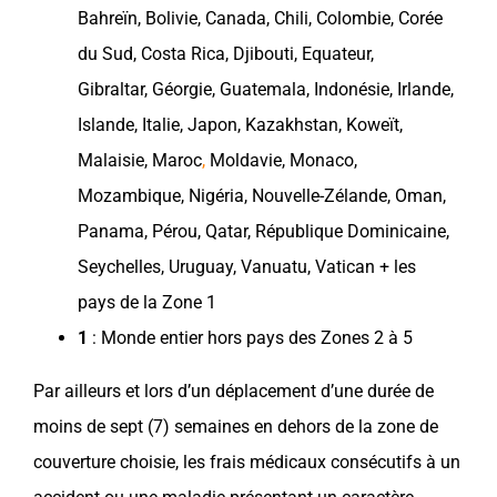
Bahreïn
,
Bolivie
,
Canada
,
Chili
,
Colombie
,
Corée
du Sud
,
Costa Rica
,
Djibouti
,
Equateur
,
Gibraltar,
Géorgie
,
Guatemala
,
Indonésie
,
Irlande
,
Islande
,
Italie
,
Japon
,
Kazakhstan
,
Koweït
,
Malaisie
,
Maroc
,
Moldavie
,
Monaco
,
Mozambique
,
Nigéria
,
Nouvelle-Zélande
,
Oman
,
Panama
,
Pérou
,
Qatar
,
République Dominicaine
,
Seychelles
,
Uruguay
, Vanuatu, Vatican + les
pays
de la Zone 1
1
: Monde entier hors
pays
des Zones 2 à 5
Par ailleurs et lors d’un déplacement d’une durée de
moins de sept (7) semaines en dehors de la zone de
couverture
choisie, les frais médicaux consécutifs à un