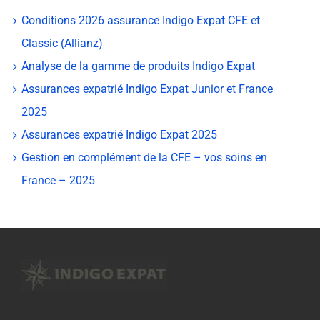
Conditions 2026 assurance Indigo Expat CFE et
Classic (Allianz)
Analyse de la gamme de produits Indigo Expat
Assurances expatrié Indigo Expat Junior et France
2025
Assurances expatrié Indigo Expat 2025
Gestion en complément de la CFE – vos soins en
France – 2025