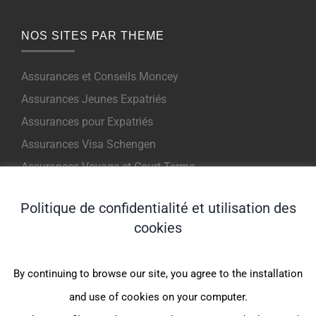
NOS SITES PAR THEME
Assurances et Conseils Moncey
Assurances Jeunes Expatriés
Assurances pour Expatriés
Assurances Visa Schengen
Assurances Voyage et Court Terme
Politique de confidentialité et utilisation des
NOS PRODUITS POUR EXPATRIES
cookies
Indigo Expat WeCare (1er Euro)
By continuing to browse our site, you agree to the installation
Indigo Expat OnePack (MondExpat CFE)
and use of cookies on your computer.
Indigo Expat Junior (1er Euro)