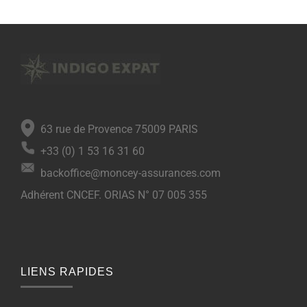
63 rue de Provence 75009 PARIS
+33 (0) 1 53 16 31 60
backoffice@moncey-assurances.com
Adhérent CNCEF. ORIAS N° 07 005 355
LIENS RAPIDES