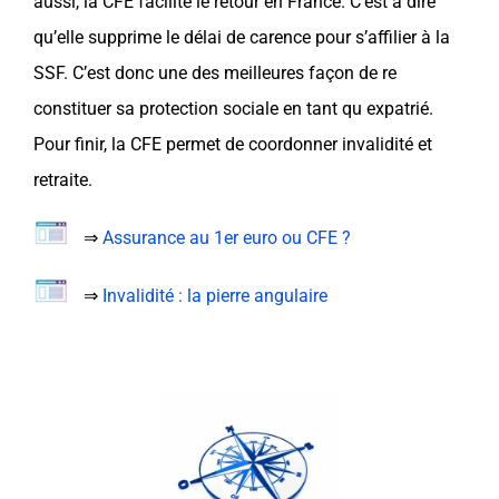
aussi, la
CFE
facilite
le retour en France
. C’est à dire
qu’elle supprime le délai de
carence
pour s’affilier à la
SSF
. C’est donc une des meilleures façon de re
constituer sa
protection sociale
en tant qu
expatrié
.
Pour finir, la
CFE
permet de
coordonner
invalidité
et
retraite
.
⇒
Assurance au 1er euro ou CFE ?
⇒
Invalidité : la pierre angulaire