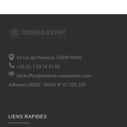
63 rue de Provence 75009 PARIS
+33 (0) 1 53 16 31 60
backoffice@moncey-assurances.com
Adhérent CNCEF. ORIAS N° 07 005 355
LIENS RAPIDES