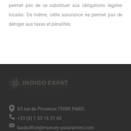
permet pas de se substituer aux obligations légales
locales. De même, cette assurance ne permet pas de
déroger aux taxes et pénalités.
63 rue de Provence 75009 PARIS
+33 (0) 1 53 16 31 60
backoffice@moncey-assurances.com