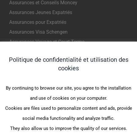
Assurances et Conseils Moncey
Assurances Jeunes Expatriés
Assurances pour Expatriés
Assurances Visa Schengen
Assurances Voyage et Court Terme
Politique de confidentialité et utilisation des
NOS PRODUITS POUR EXPATRIES
cookies
Indigo Expat WeCare (1er Euro)
By continuing to browse our site, you agree to the installation
Indigo Expat OnePack (MondExpat CFE)
and use of cookies on your computer.
Indigo Expat Junior (1er Euro)
Cookies are files used to personalize content and ads, provide
Indigo Expat Junior (JeunExpat CFE)
social media functionality and analyze traffic.
Indigo Expat France (FrancExpat CFE)
They also allow us to improve the quality of our services.