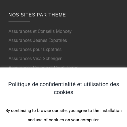
NOS SITES PAR THEME
Assurances et Conseils Moncey
Assurances Jeunes Expatriés
Assurances pour Expatriés
Assurances Visa Schengen
Assurances Voyage et Court Terme
Politique de confidentialité et utilisation des
NOS PRODUITS POUR EXPATRIES
cookies
Indigo Expat WeCare (1er Euro)
By continuing to browse our site, you agree to the installation
Indigo Expat OnePack (MondExpat CFE)
and use of cookies on your computer.
Indigo Expat Junior (1er Euro)