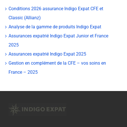
Conditions 2026 assurance Indigo Expat CFE et
Classic (Allianz)
Analyse de la gamme de produits Indigo Expat
Assurances expatrié Indigo Expat Junior et France
2025
Assurances expatrié Indigo Expat 2025
Gestion en complément de la CFE – vos soins en
France – 2025