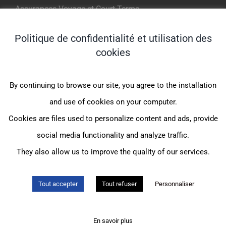
Assurances Voyage et Court Terme
Politique de confidentialité et utilisation des
NOS PRODUITS POUR EXPATRIES
cookies
Indigo Expat WeCare (1er Euro)
By continuing to browse our site, you agree to the installation
Indigo Expat OnePack (MondExpat CFE)
and use of cookies on your computer.
Indigo Expat Junior (1er Euro)
Cookies are files used to personalize content and ads, provide
Indigo Expat Junior (JeunExpat CFE)
social media functionality and analyze traffic.
Indigo Expat France (FrancExpat CFE)
They also allow us to improve the quality of our services.
Tout accepter
Tout refuser
Personnaliser
© Assurances et Conseil Moncey |
Mentions légales
|
Politique de
confidentialité
|
Gestion des cookies
|
Création de site internet
:
En savoir plus