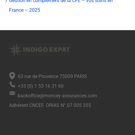
Gestion en complément de la CFE – vos soins en
France – 2025
63 rue de Provence 75009 PARIS
+33 (0) 1 53 16 31 60
backoffice@moncey-assurances.com
Adhérent CNCEF. ORIAS N° 07 005 355