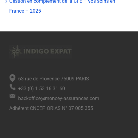
Gestion en complément de la CFE – vos soins en
France – 2025
63 rue de Provence 75009 PARIS
+33 (0) 1 53 16 31 60
backoffice@moncey-assurances.com
Adhérent CNCEF. ORIAS N° 07 005 355