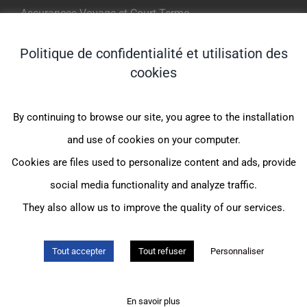
Assurances Voyage et Court Terme
Politique de confidentialité et utilisation des
NOS PRODUITS POUR EXPATRIES
cookies
Indigo Expat WeCare (1er Euro)
By continuing to browse our site, you agree to the installation
Indigo Expat OnePack (MondExpat CFE)
and use of cookies on your computer.
Indigo Expat Junior (1er Euro)
Cookies are files used to personalize content and ads, provide
Indigo Expat Junior (JeunExpat CFE)
social media functionality and analyze traffic.
Indigo Expat France (FrancExpat CFE)
They also allow us to improve the quality of our services.
Tout accepter
Tout refuser
Personnaliser
© Assurances et Conseil Moncey |
Mentions légales
|
Politique de
confidentialité
|
Gestion des cookies
|
Création de site internet
:
En savoir plus