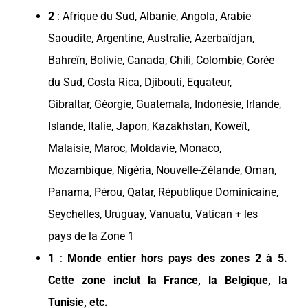
2
:
Afrique du Sud
,
Albanie
,
Angola
,
Arabie
Saoudite
,
Argentine
,
Australie
,
Azerbaïdjan
,
Bahreïn
,
Bolivie
,
Canada
,
Chili
,
Colombie
,
Corée
du Sud
,
Costa Rica
,
Djibouti
,
Equateur
,
Gibraltar,
Géorgie
,
Guatemala
,
Indonésie
,
Irlande
,
Islande
,
Italie
,
Japon
,
Kazakhstan
,
Koweït
,
Malaisie
,
Maroc
,
Moldavie
,
Monaco
,
Mozambique
,
Nigéria
,
Nouvelle-Zélande
,
Oman
,
Panama
,
Pérou
,
Qatar
,
République Dominicaine
,
Seychelles
,
Uruguay
, Vanuatu, Vatican + les
pays
de la Zone 1
1
:
Monde entier hors
pays
des zones 2 à 5.
Cette zone inclut la
France
, la
Belgique
, la
Tunisie
, etc.