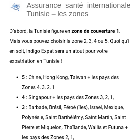
Assurance santé internationale
Tunisie – les zones
D’abord, la
Tunisie
figure en
zone de
couverture
1
.
Mais vous pouvez
choisir
la zone 2, 3, 4 ou 5. Quoi qu’il
en soit,
Indigo Expat
sera un
atout
pour votre
expatriation
en
Tunisie
!
5
:
Chine
,
Hong Kong
,
Taiwan
+ les
pays
des
Zones 4, 3, 2, 1
4
:
Singapour
+ les
pays
des Zones 3, 2, 1,
3
:
Barbade
,
Brésil
, Féroé (îles),
Israël
,
Mexique
,
Polynésie, Saint Barthélémy, Saint Martin, Saint
Pierre et Miquelon,
Thaïlande
, Wallis et Futuna +
les
pays
des Zones 2, 1,