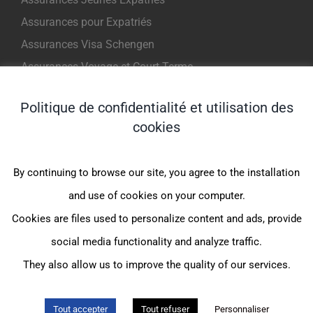
Assurances pour Expatriés
Assurances Visa Schengen
Assurances Voyage et Court Terme
Politique de confidentialité et utilisation des
NOS PRODUITS POUR EXPATRIES
cookies
Indigo Expat WeCare (1er Euro)
By continuing to browse our site, you agree to the installation
Indigo Expat OnePack (MondExpat CFE)
and use of cookies on your computer.
Indigo Expat Junior (1er Euro)
Cookies are files used to personalize content and ads, provide
Indigo Expat Junior (JeunExpat CFE)
social media functionality and analyze traffic.
Indigo Expat France (FrancExpat CFE)
They also allow us to improve the quality of our services.
Tout accepter
Tout refuser
Personnaliser