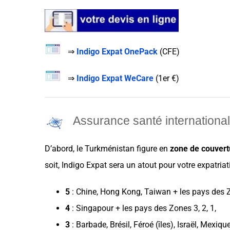
⇒
Indigo Expat OnePack
(
CFE
)
⇒
Indigo Expat WeCare
(
1er €
)
Assurance santé internationa
D’abord, le
Turkménistan
figure en
zone de
couvert
soit,
Indigo Expat
sera un
atout
pour votre
expatriat
5
:
Chine
,
Hong Kong
,
Taiwan
+ les
pays
des Z
4
:
Singapour
+ les
pays
des Zones 3, 2, 1,
3
:
Barbade
,
Brésil
, Féroé (îles),
Israël
,
Mexiqu