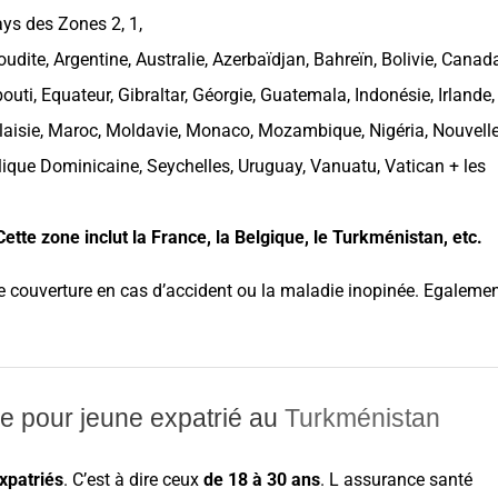
ays
des Zones 2, 1,
oudite
,
Argentine
,
Australie
,
Azerbaïdjan
,
Bahreïn
,
Bolivie
,
Canad
bouti
,
Equateur
, Gibraltar,
Géorgie
,
Guatemala
,
Indonésie
,
Irlande
,
aisie
,
Maroc
,
Moldavie
,
Monaco
,
Mozambique
,
Nigéria
,
Nouvelle
ique Dominicaine
,
Seychelles
,
Uruguay
, Vanuatu, Vatican + les
ette zone inclut la
France
, la
Belgique
, le
Turkménistan
, etc.
de
couverture
en cas d’
accident ou la maladie inopinée. Egalemen
le pour jeune expatrié au
Turkménistan
xpatriés
. C’est à dire ceux
de 18 à 30 ans
. L
assurance
santé