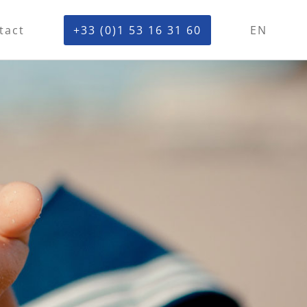
tact
+33 (0)1 53 16 31 60
EN