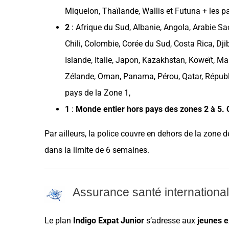
Miquelon,
Thaïlande
, Wallis et Futuna + les
p
2
:
Afrique du Sud
,
Albanie
,
Angola
,
Arabie Sa
Chili
,
Colombie
,
Corée du Sud
,
Costa Rica
,
Dji
Islande
,
Italie
,
Japon
,
Kazakhstan
,
Koweït
,
Mal
Zélande
,
Oman
,
Panama
,
Pérou
,
Qatar
,
Républ
pays
de la Zone 1,
1
:
Monde entier hors
pays
des zones 2 à 5. C
Par ailleurs, la police couvre en dehors de la zone 
dans la limite de 6 semaines.
Assurance santé internationa
Le plan
Indigo Expat Junior
s’adresse aux
jeunes e