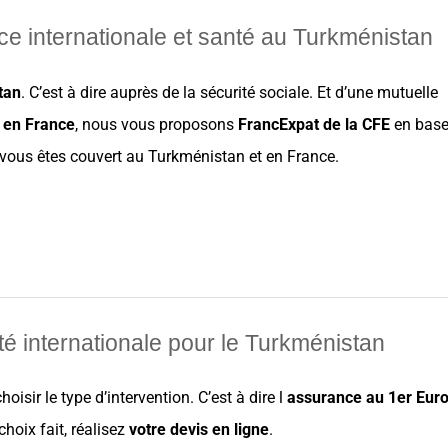
ce internationale et santé au Turkménistan
tan
. C’est à dire auprès de la
sécurité sociale
. Et d’une mutuelle
en
France
, nous vous proposons
FrancExpat
de
la CFE
en base
n, vous êtes couvert au
Turkménistan
et en
France
.
té internationale pour le Turkménistan
choisir
le
type d’intervention
. C’est à dire l
assurance
au
1er Eur
choix
fait, réalisez
votre devis en ligne
.