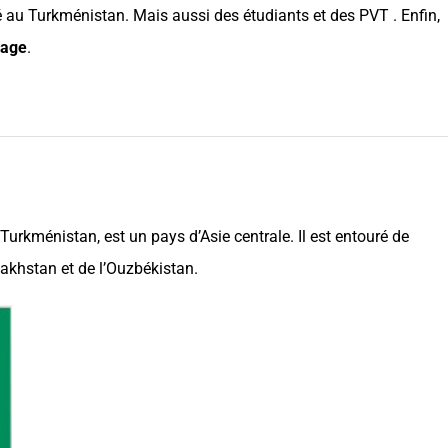
é
au
Turkménistan
. Mais aussi des
étudiants
et des
PVT
. Enfin,
 page
.
Turkménistan
, est un
pays
d’Asie centrale. Il est entouré de
akhstan
et de l’
Ouzbékistan
.